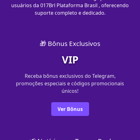
usuários da 017Brl Plataforma Brasil , oferecendo
suporte completo e dedicado.
🎁 Bônus Exclusivos
VIP
Receba bônus exclusivos do Telegram,
promoções especiais e códigos promocionais
únicos!
Ver Bônus