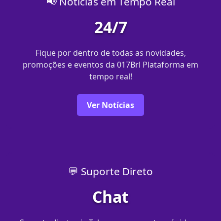
📢 Notícias em Tempo Real
24/7
Fique por dentro de todas as novidades,
promoções e eventos da 017Brl Plataforma em
tempo real!
Ver Notícias
💬 Suporte Direto
Chat