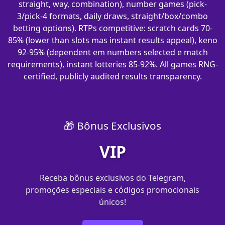
straight, way, combination), number games (pick-
3/pick-4 formats, daily draws, straight/box/combo
betting options). RTPs competitive: scratch cards 70-
85% (lower than slots mas instant results appeal), keno
92-95% (dependent em numbers selected e match
requirements), instant lotteries 85-92%. All games RNG-
certified, publicly audited results transparency.
🎁 Bônus Exclusivos
VIP
Receba bônus exclusivos do Telegram,
promoções especiais e códigos promocionais
únicos!