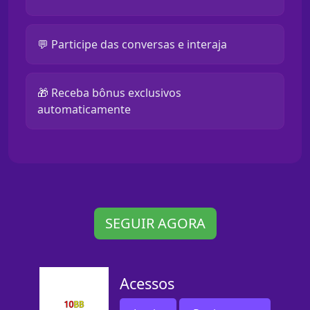
💬 Participe das conversas e interaja
🎁 Receba bônus exclusivos
automaticamente
SEGUIR AGORA
Acessos