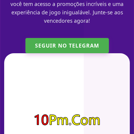
você tem acesso a promoções incríveis e uma
experiência de jogo inigualável. Junte-se aos
vencedores agora!
SEGUIR NO TELEGRAM