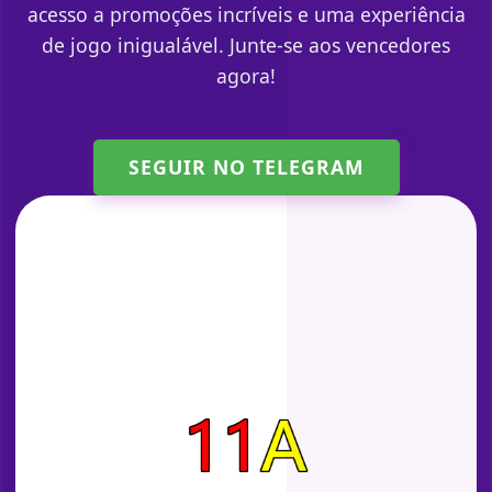
acesso a promoções incríveis e uma experiência
de jogo inigualável. Junte-se aos vencedores
agora!
SEGUIR NO TELEGRAM