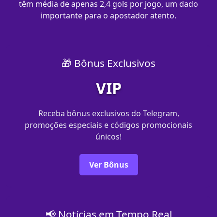
têm média de apenas 2,4 gols por jogo, um dado
importante para o apostador atento.
🎁 Bônus Exclusivos
VIP
Receba bônus exclusivos do Telegram,
promoções especiais e códigos promocionais
únicos!
Ver Bônus
📢 Notícias em Tempo Real