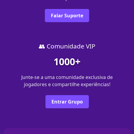
Falar Suporte
👥 Comunidade VIP
1000+
Junte-se a uma comunidade exclusiva de
jogadores e compartilhe experiências!
Entrar Grupo