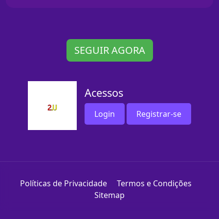
SEGUIR AGORA
Acessos
Login
Registrar-se
Políticas de Privacidade
Termos e Condições
Sitemap