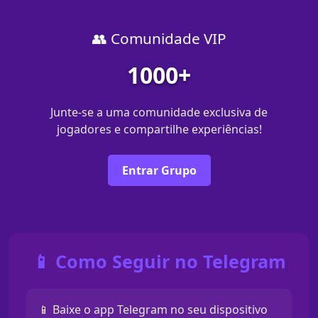
👥 Comunidade VIP
1000+
Junte-se a uma comunidade exclusiva de
jogadores e compartilhe experiências!
Entrar Grupo
📱 Como Seguir no Telegram
📱 Baixe o app Telegram no seu dispositivo