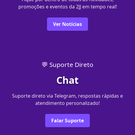
promoções e eventos da 2JJ em tempo real!
Ver Notícias
💬 Suporte Direto
Chat
Suporte direto via Telegram, respostas rápidas e
atendimento personalizado!
Falar Suporte