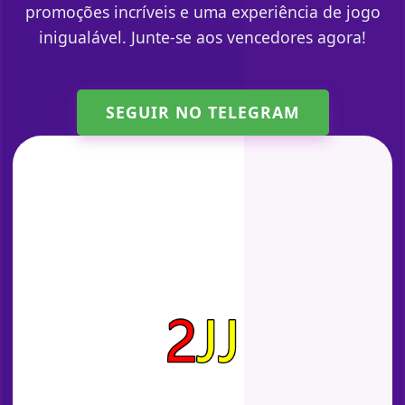
promoções incríveis e uma experiência de jogo
inigualável. Junte-se aos vencedores agora!
SEGUIR NO TELEGRAM