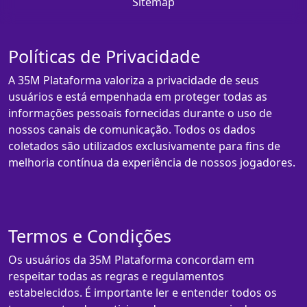
Sitemap
Políticas de Privacidade
A 35M Plataforma valoriza a privacidade de seus
usuários e está empenhada em proteger todas as
informações pessoais fornecidas durante o uso de
nossos canais de comunicação. Todos os dados
coletados são utilizados exclusivamente para fins de
melhoria contínua da experiência de nossos jogadores.
Termos e Condições
Os usuários da 35M Plataforma concordam em
respeitar todas as regras e regulamentos
estabelecidos. É importante ler e entender todos os