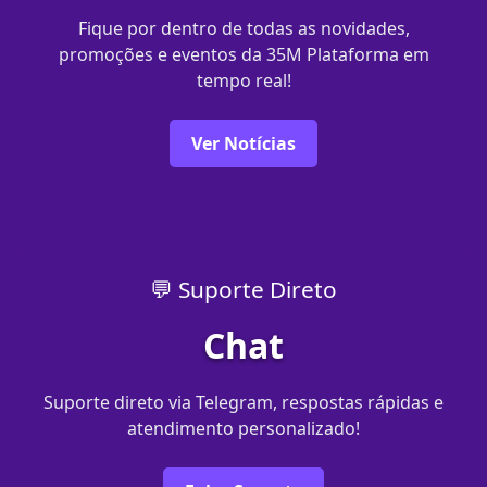
Fique por dentro de todas as novidades,
promoções e eventos da 35M Plataforma em
tempo real!
Ver Notícias
💬 Suporte Direto
Chat
Suporte direto via Telegram, respostas rápidas e
atendimento personalizado!