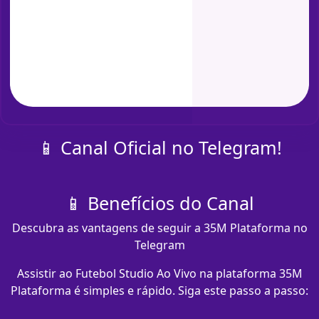
📱 Canal Oficial no Telegram!
📱 Benefícios do Canal
Descubra as vantagens de seguir a 35M Plataforma no
Telegram
Assistir ao Futebol Studio Ao Vivo na plataforma 35M
Plataforma é simples e rápido. Siga este passo a passo: