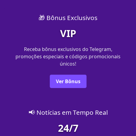
🎁 Bônus Exclusivos
VIP
Receba bônus exclusivos do Telegram,
promoções especiais e códigos promocionais
únicos!
Ver Bônus
📢 Notícias em Tempo Real
24/7