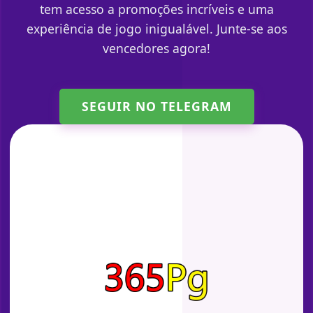
tem acesso a promoções incríveis e uma
experiência de jogo inigualável. Junte-se aos
vencedores agora!
SEGUIR NO TELEGRAM