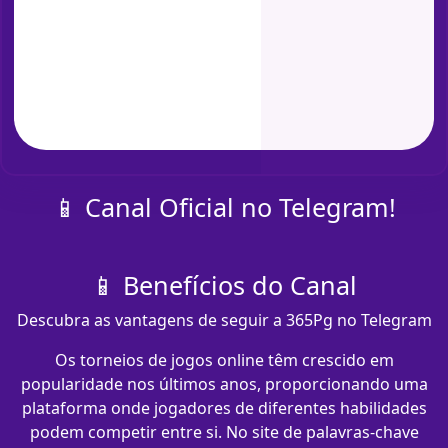
📱 Canal Oficial no Telegram!
📱 Benefícios do Canal
Descubra as vantagens de seguir a 365Pg no Telegram
Os torneios de jogos online têm crescido em
popularidade nos últimos anos, proporcionando uma
plataforma onde jogadores de diferentes habilidades
podem competir entre si. No site de palavras-chave