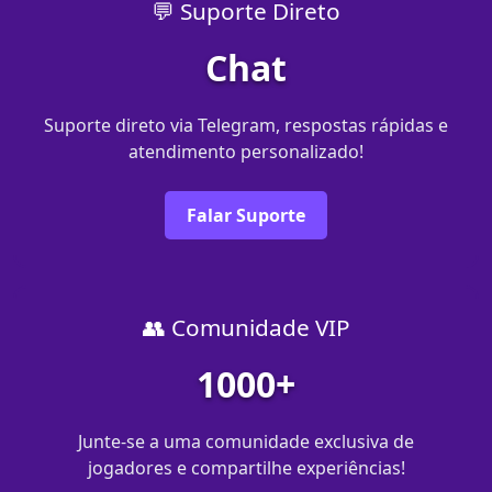
💬 Suporte Direto
Chat
Suporte direto via Telegram, respostas rápidas e
atendimento personalizado!
Falar Suporte
👥 Comunidade VIP
1000+
Junte-se a uma comunidade exclusiva de
jogadores e compartilhe experiências!