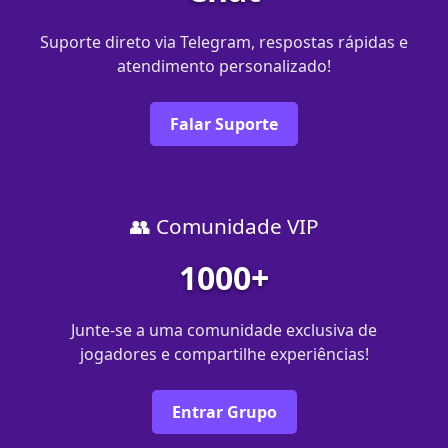
Suporte direto via Telegram, respostas rápidas e
atendimento personalizado!
Falar Suporte
👥 Comunidade VIP
1000+
Junte-se a uma comunidade exclusiva de
jogadores e compartilhe experiências!
Entrar Grupo