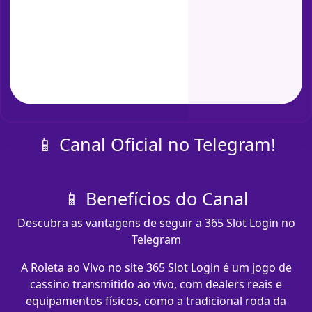
📱 Canal Oficial no Telegram!
📱 Benefícios do Canal
Descubra as vantagens de seguir a 365 Slot Login no
Telegram
A Roleta ao Vivo no site 365 Slot Login é um jogo de
cassino transmitido ao vivo, com dealers reais e
equipamentos físicos, como a tradicional roda da