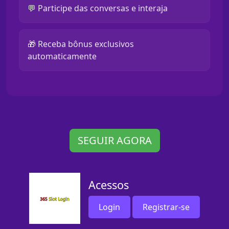
💬 Participe das conversas e interaja
🎁 Receba bônus exclusivos
automaticamente
SEGUIR AGORA
Acessos
Login
Registrar-se