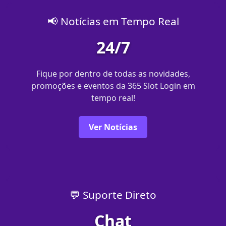
📢 Notícias em Tempo Real
24/7
Fique por dentro de todas as novidades,
promoções e eventos da 365 Slot Login em
tempo real!
Ver Notícias
💬 Suporte Direto
Chat