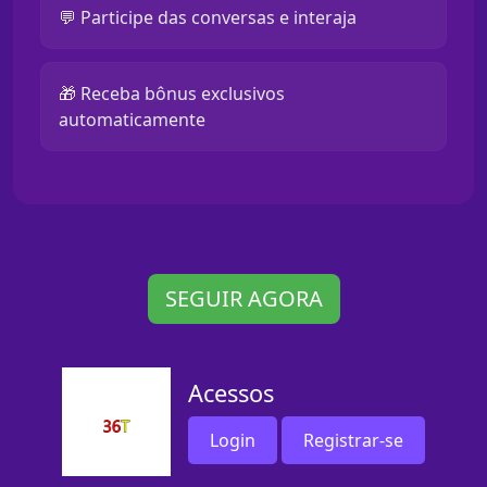
💬 Participe das conversas e interaja
🎁 Receba bônus exclusivos
automaticamente
SEGUIR AGORA
Acessos
Login
Registrar-se