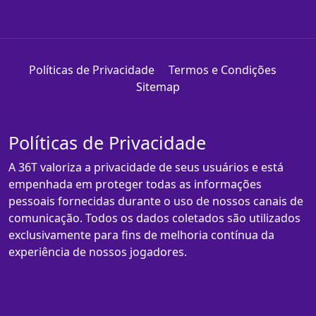
Políticas de Privacidade
Termos e Condições
Sitemap
Políticas de Privacidade
A 36T valoriza a privacidade de seus usuários e está
empenhada em proteger todas as informações
pessoais fornecidas durante o uso de nossos canais de
comunicação. Todos os dados coletados são utilizados
exclusivamente para fins de melhoria contínua da
experiência de nossos jogadores.