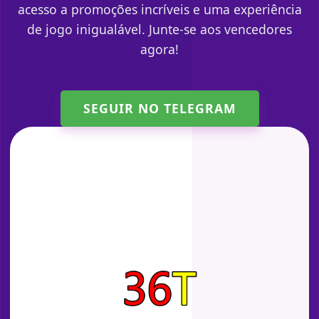
acesso a promoções incríveis e uma experiência
de jogo inigualável. Junte-se aos vencedores
agora!
SEGUIR NO TELEGRAM