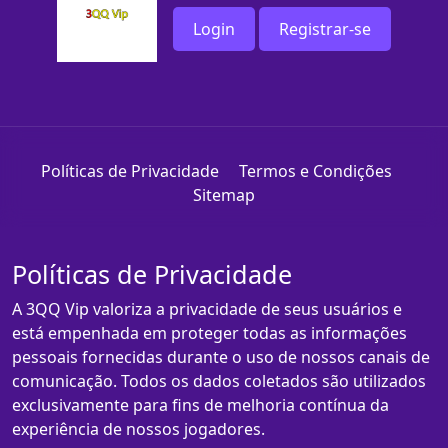
Login
Registrar-se
Políticas de Privacidade
Termos e Condições
Sitemap
Políticas de Privacidade
A 3QQ Vip valoriza a privacidade de seus usuários e
está empenhada em proteger todas as informações
pessoais fornecidas durante o uso de nossos canais de
comunicação. Todos os dados coletados são utilizados
exclusivamente para fins de melhoria contínua da
experiência de nossos jogadores.