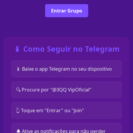
Entrar Grupo
📱 Como Seguir no Telegram
📱 Baixe o app Telegram no seu dispositivo
🔍 Procure por "@3QQ VipOficial"
👆 Toque em "Entrar" ou "Join"
🔔 Ative as notificações para não perder