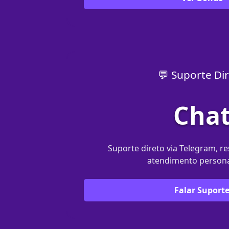
💬 Suporte Di
Cha
Suporte direto via Telegram, r
atendimento persona
Falar Suport