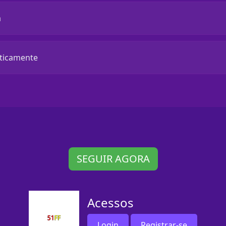
a
aticamente
SEGUIR AGORA
Acessos
Login
Registrar-se