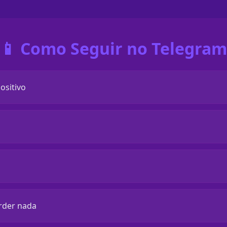
📱 Como Seguir no Telegram
ositivo
erder nada