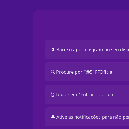
📱 Baixe o app Telegram no seu disp
🔍 Procure por "@51FFOficial"
👆 Toque em "Entrar" ou "Join"
🔔 Ative as notificações para não p