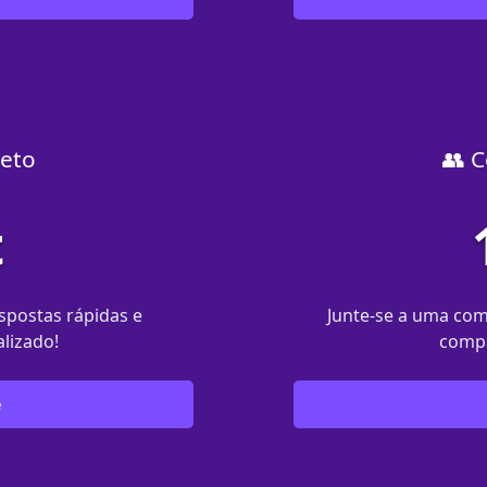
reto
👥 
t
espostas rápidas e
Junte-se a uma com
lizado!
compa
e