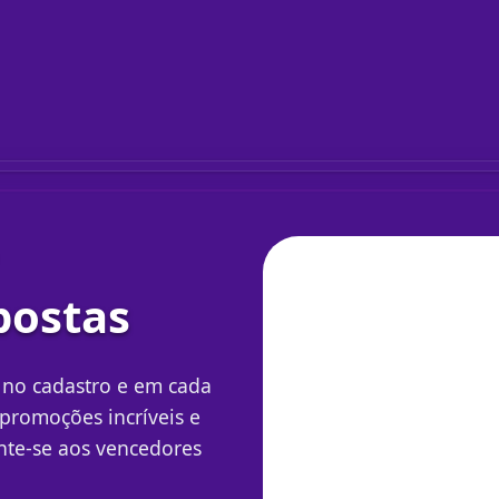
postas
 no cadastro e em cada
 promoções incríveis e
unte-se aos vencedores