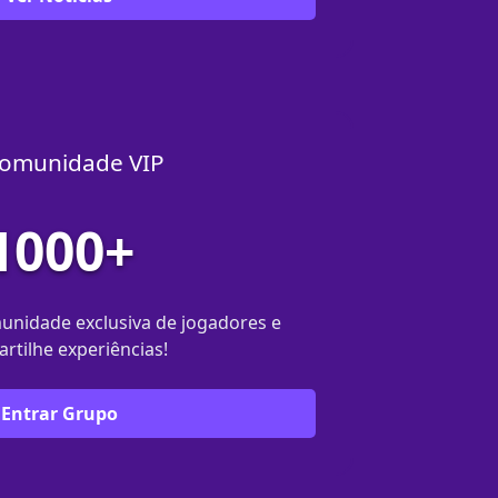
Comunidade VIP
1000+
unidade exclusiva de jogadores e
rtilhe experiências!
Entrar Grupo