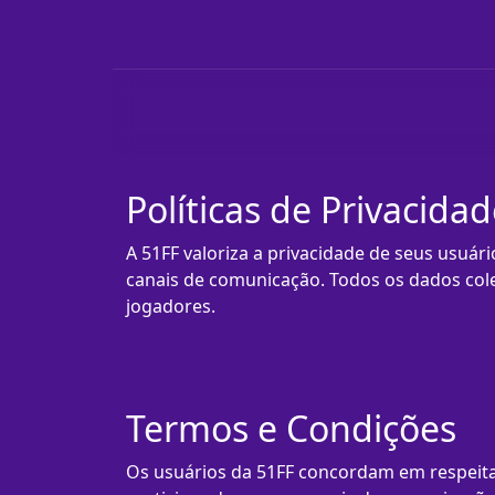
Políticas de Privacida
A 51FF valoriza a privacidade de seus usuá
canais de comunicação. Todos os dados cole
jogadores.
Termos e Condições
Os usuários da 51FF concordam em respeitar