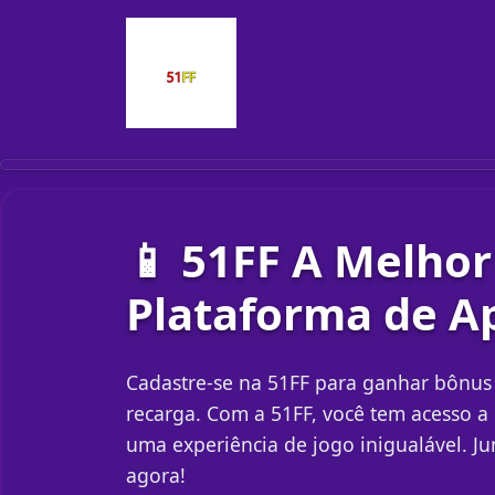
📱 51FF A Melhor
Plataforma de A
Cadastre-se na 51FF para ganhar bônus
recarga. Com a 51FF, você tem acesso a
uma experiência de jogo inigualável. J
agora!