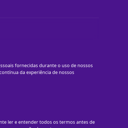
essoais fornecidas durante o uso de nossos
 contínua da experiência de nossos
nte ler e entender todos os termos antes de