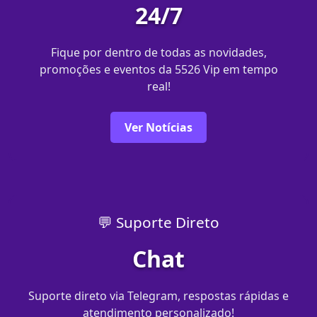
24/7
Fique por dentro de todas as novidades,
promoções e eventos da 5526 Vip em tempo
real!
Ver Notícias
💬 Suporte Direto
Chat
Suporte direto via Telegram, respostas rápidas e
atendimento personalizado!