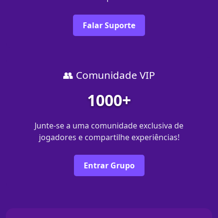
Falar Suporte
👥 Comunidade VIP
1000+
Junte-se a uma comunidade exclusiva de
jogadores e compartilhe experiências!
Entrar Grupo