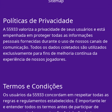
Sitemap
Políticas de Privacidade
A 55933 valoriza a privacidade de seus usuários e está
empenhada em proteger todas as informações
pessoais fornecidas durante o uso de nossos canais de
comunicação. Todos os dados coletados são utilizados
exclusivamente para fins de melhoria contínua da
experiência de nossos jogadores.
Termos e Condições
Os usuários da 55933 concordam em respeitar todas as
regras e regulamentos estabelecidos. É importante ler
e entender todos os termos antes de participar de