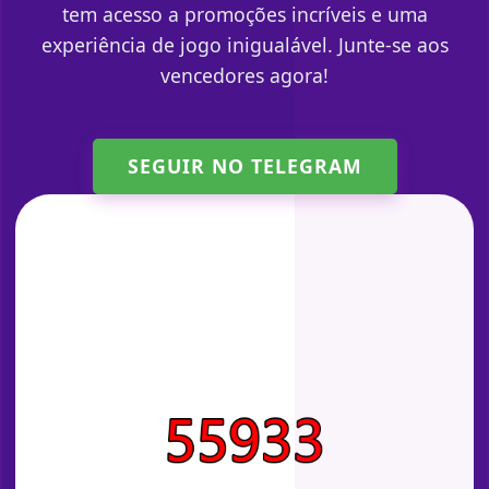
tem acesso a promoções incríveis e uma
experiência de jogo inigualável. Junte-se aos
vencedores agora!
SEGUIR NO TELEGRAM