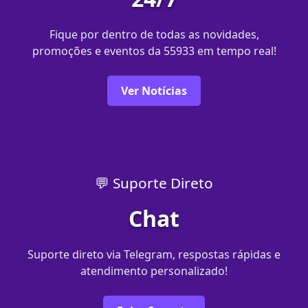
Fique por dentro de todas as novidades,
promoções e eventos da 55933 em tempo real!
Ver Notícias
💬 Suporte Direto
Chat
Suporte direto via Telegram, respostas rápidas e
atendimento personalizado!