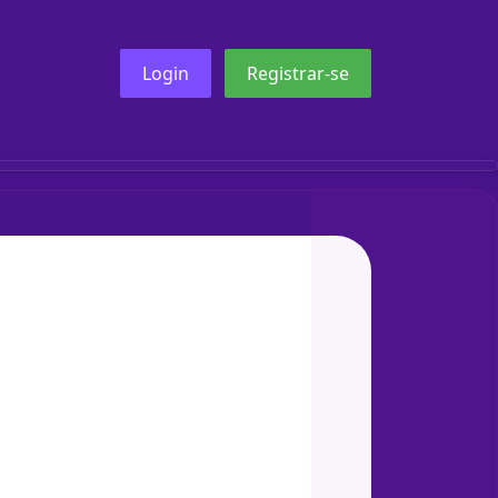
Login
Registrar-se