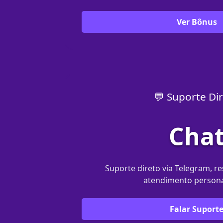
Ver Bônus
💬 Suporte Di
Cha
Suporte direto via Telegram, r
atendimento persona
Falar Suport