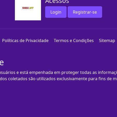
Acessos
Login
Registrar-se
Políticas de Privacidade
Termos e Condições
Sitemap
de
 usuários e está empenhada em proteger todas as informaç
os coletados são utilizados exclusivamente para fins de m