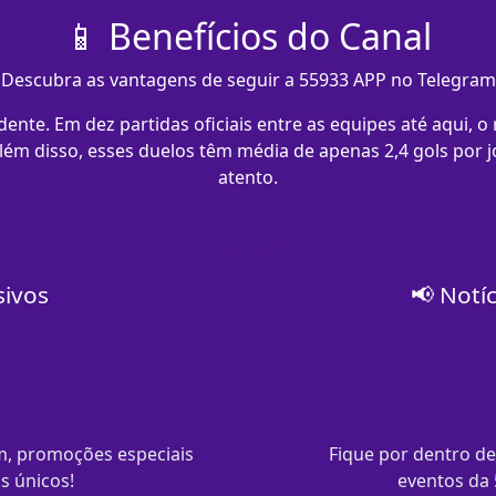
📱 Benefícios do Canal
Descubra as vantagens de seguir a 55933 APP no Telegram
dente. Em dez partidas oficiais entre as equipes até aqui, o
 Além disso, esses duelos têm média de apenas 2,4 gols por
atento.
sivos
📢 Notí
m, promoções especiais
Fique por dentro d
s únicos!
eventos da