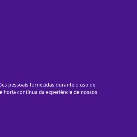
ões pessoais fornecidas durante o uso de
elhoria contínua da experiência de nossos