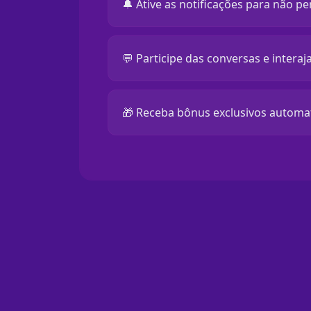
🔔 Ative as notificações para não p
💬 Participe das conversas e interaj
🎁 Receba bônus exclusivos autom