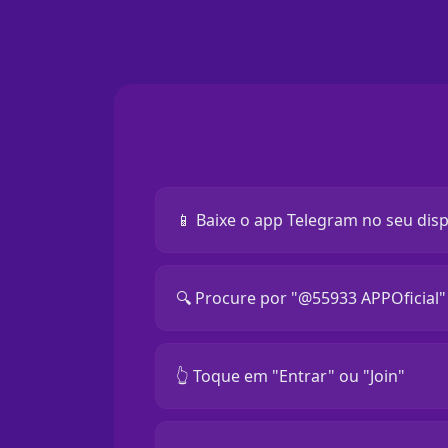
📱 Baixe o app Telegram no seu disp
🔍 Procure por "@55933 APPOficial"
👆 Toque em "Entrar" ou "Join"