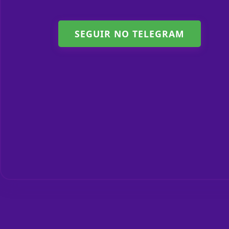
SEGUIR NO TELEGRAM