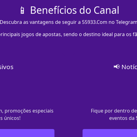
📱 Benefícios do Canal
Descubra as vantagens de seguir a 55933.Com no Telegra
incipais jogos de apostas, sendo o destino ideal para os f
sivos
📢 Notí
m, promoções especiais
Fique por dentro d
s únicos!
eventos da 