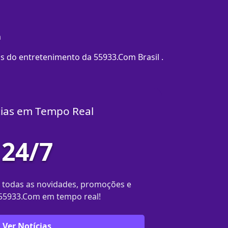
m
ãs do entretenimento da 55933.Com Brasil .
cias em Tempo Real
24/7
e todas as novidades, promoções e
55933.Com em tempo real!
Ver Notícias