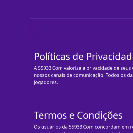
Políticas de Privacida
A 55933.Com valoriza a privacidade de seu
nossos canais de comunicação. Todos os dad
jogadores.
Termos e Condições
Os usuários da 55933.Com concordam em res