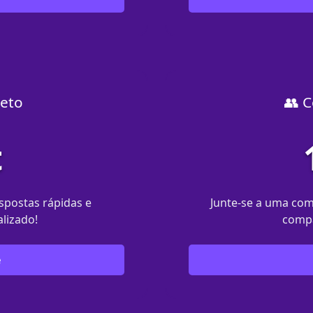
reto
👥 
t
espostas rápidas e
Junte-se a uma com
lizado!
compa
e