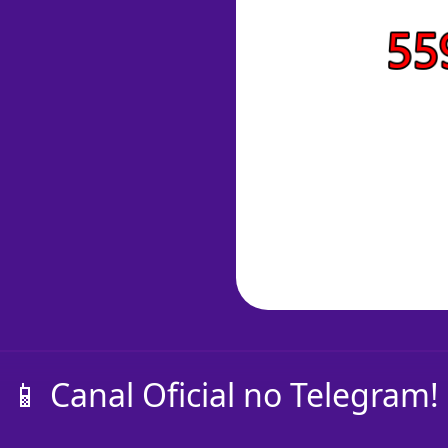
📱 Canal Oficial no Telegram!