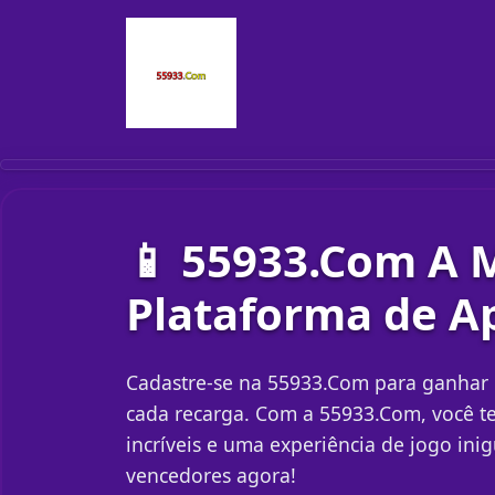
📱 55933.Com A 
Plataforma de A
Cadastre-se na 55933.Com para ganhar
cada recarga. Com a 55933.Com, você 
incríveis e uma experiência de jogo inig
vencedores agora!