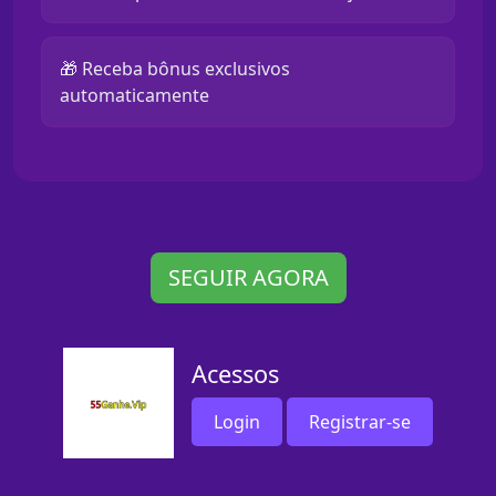
🎁 Receba bônus exclusivos
automaticamente
SEGUIR AGORA
Acessos
Login
Registrar-se