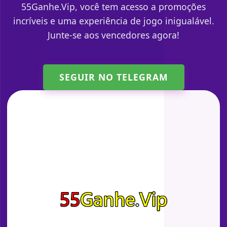
55Ganhe.Vip, você tem acesso a promoções
incríveis e uma experiência de jogo inigualável.
Junte-se aos vencedores agora!
SEGUIR NO TELEGRAM