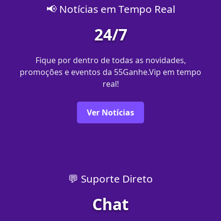
📢 Notícias em Tempo Real
24/7
Fique por dentro de todas as novidades,
promoções e eventos da 55Ganhe.Vip em tempo
real!
Ver Notícias
💬 Suporte Direto
Chat