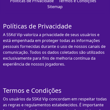
Políticas de Privacidade
Termos e Condições
Sitemap
Políticas de Privacidade
A 55Kd Vip valoriza a privacidade de seus usuários e
está empenhada em proteger todas as informações
pessoais fornecidas durante o uso de nossos canais de
comunicação. Todos os dados coletados são utilizados
exclusivamente para fins de melhoria contínua da
experiência de nossos jogadores.
Termos e Condições
Os usuários da 55Kd Vip concordam em respeitar todas
as regras e regulamentos estabelecidos. É importante