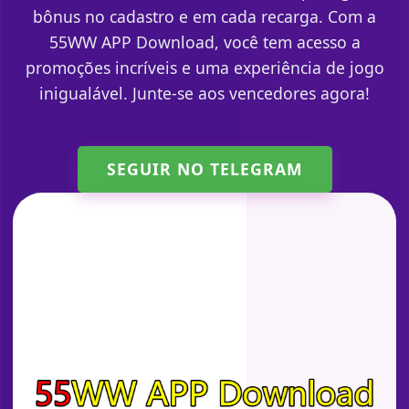
bônus no cadastro e em cada recarga. Com a
55WW APP Download, você tem acesso a
promoções incríveis e uma experiência de jogo
inigualável. Junte-se aos vencedores agora!
SEGUIR NO TELEGRAM