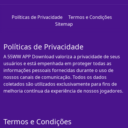
Políticas de Privacidade
Termos e Condições
Sitemap
Políticas de Privacidade
A 55WW APP Download valoriza a privacidade de seus
usuários e está empenhada em proteger todas as
informações pessoais fornecidas durante o uso de
nossos canais de comunicação. Todos os dados
coletados são utilizados exclusivamente para fins de
melhoria contínua da experiência de nossos jogadores.
Termos e Condições