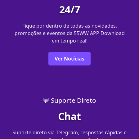
24/7
Fique por dentro de todas as novidades,
promoções e eventos da 55WW APP Download
em tempo real!
Ver Notícias
💬 Suporte Direto
Chat
Suporte direto via Telegram, respostas rápidas e