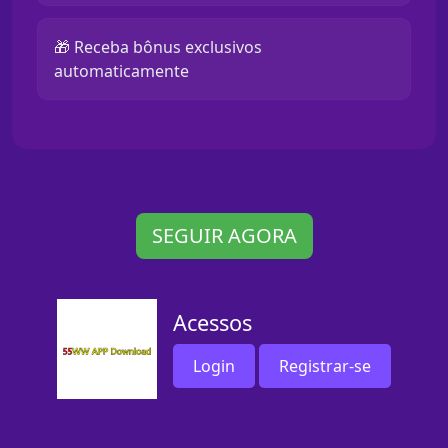
🎁 Receba bônus exclusivos
automaticamente
SEGUIR AGORA
Acessos
Login
Registrar-se