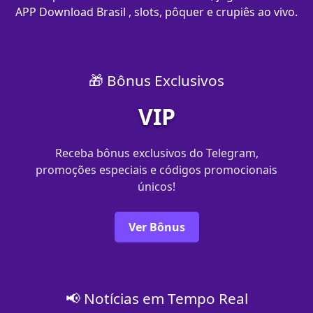
APP Download Brasil , slots, pôquer e crupiês ao vivo.
🎁 Bônus Exclusivos
VIP
Receba bônus exclusivos do Telegram,
promoções especiais e códigos promocionais
únicos!
Ver Bônus
📢 Notícias em Tempo Real