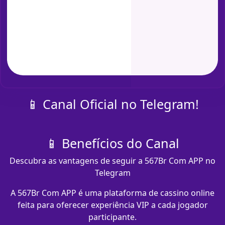
📱 Canal Oficial no Telegram!
📱 Benefícios do Canal
Descubra as vantagens de seguir a 567Br Com APP no
Telegram
A 567Br Com APP é uma plataforma de cassino online
feita para oferecer experiência VIP a cada jogador
participante.