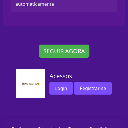
automaticamente
SEGUIR AGORA
Acessos
Login
Registrar-se