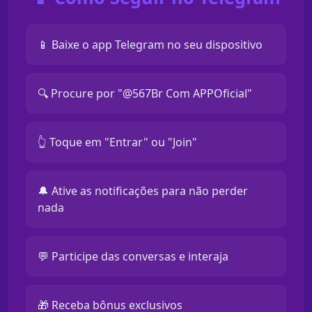
📱 Baixe o app Telegram no seu dispositivo
🔍 Procure por "@567Br Com APPOficial"
👆 Toque em "Entrar" ou "Join"
🔔 Ative as notificações para não perder
nada
💬 Participe das conversas e interaja
🎁 Receba bônus exclusivos