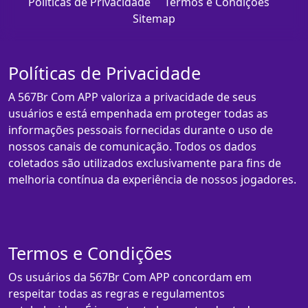
Políticas de Privacidade
Termos e Condições
Sitemap
Políticas de Privacidade
A 567Br Com APP valoriza a privacidade de seus
usuários e está empenhada em proteger todas as
informações pessoais fornecidas durante o uso de
nossos canais de comunicação. Todos os dados
coletados são utilizados exclusivamente para fins de
melhoria contínua da experiência de nossos jogadores.
Termos e Condições
Os usuários da 567Br Com APP concordam em
respeitar todas as regras e regulamentos