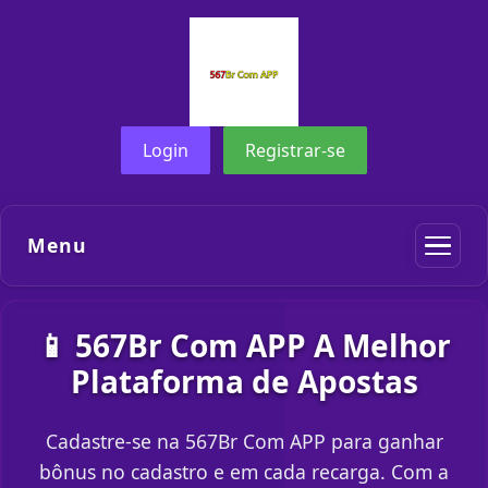
Login
Registrar-se
Menu
📱 567Br Com APP A Melhor
Plataforma de Apostas
Cadastre-se na 567Br Com APP para ganhar
bônus no cadastro e em cada recarga. Com a