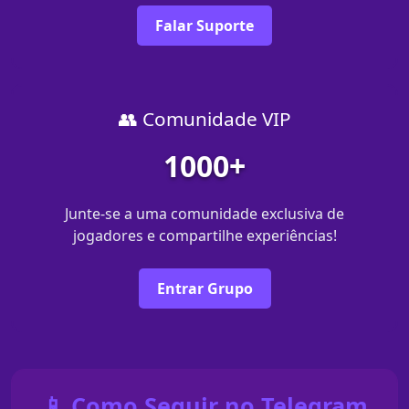
Falar Suporte
👥 Comunidade VIP
1000+
Junte-se a uma comunidade exclusiva de
jogadores e compartilhe experiências!
Entrar Grupo
📱 Como Seguir no Telegram