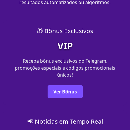
resultados automatizados ou algoritmos.
🎁 Bônus Exclusivos
VIP
Receba bônus exclusivos do Telegram,
promoções especiais e códigos promocionais
únicos!
Ver Bônus
📢 Notícias em Tempo Real