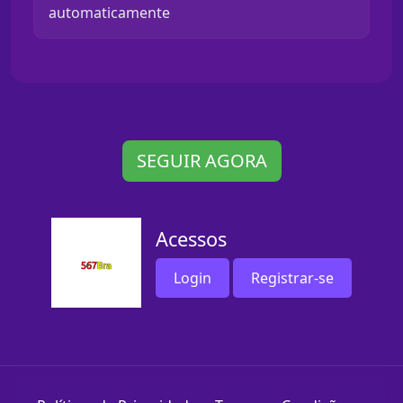
automaticamente
SEGUIR AGORA
Acessos
Login
Registrar-se