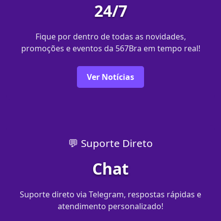
24/7
Fique por dentro de todas as novidades,
promoções e eventos da 567Bra em tempo real!
Ver Notícias
💬 Suporte Direto
Chat
Suporte direto via Telegram, respostas rápidas e
atendimento personalizado!