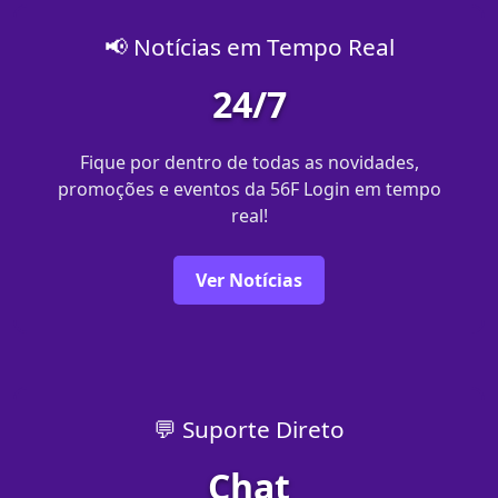
📢 Notícias em Tempo Real
24/7
Fique por dentro de todas as novidades,
promoções e eventos da 56F Login em tempo
real!
Ver Notícias
💬 Suporte Direto
Chat