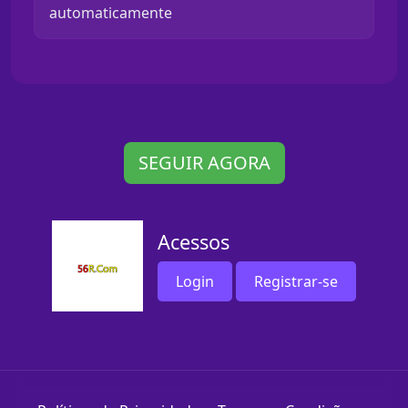
automaticamente
SEGUIR AGORA
Acessos
Login
Registrar-se