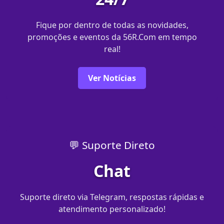
Fique por dentro de todas as novidades,
promoções e eventos da 56R.Com em tempo
real!
Ver Notícias
💬 Suporte Direto
Chat
Suporte direto via Telegram, respostas rápidas e
atendimento personalizado!