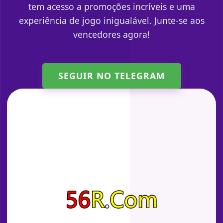
tem acesso a promoções incríveis e uma
experiência de jogo inigualável. Junte-se aos
vencedores agora!
SEGUIR NO TELEGRAM