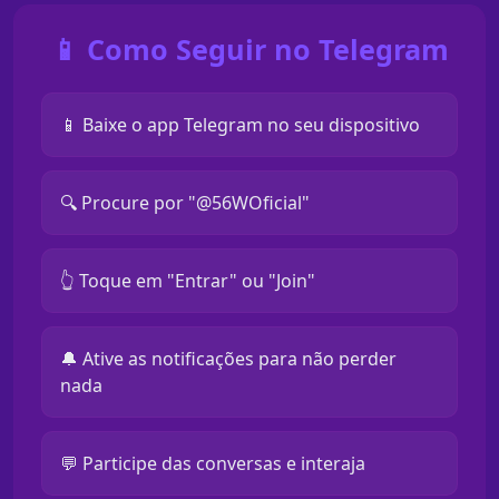
📱 Como Seguir no Telegram
📱 Baixe o app Telegram no seu dispositivo
🔍 Procure por "@56WOficial"
👆 Toque em "Entrar" ou "Join"
🔔 Ative as notificações para não perder
nada
💬 Participe das conversas e interaja