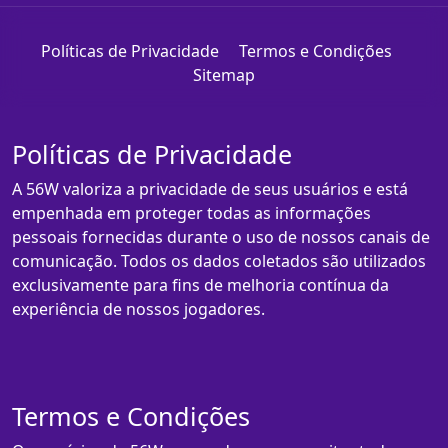
Políticas de Privacidade
Termos e Condições
Sitemap
Políticas de Privacidade
A 56W valoriza a privacidade de seus usuários e está
empenhada em proteger todas as informações
pessoais fornecidas durante o uso de nossos canais de
comunicação. Todos os dados coletados são utilizados
exclusivamente para fins de melhoria contínua da
experiência de nossos jogadores.
Termos e Condições