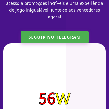
acesso a promoções incríveis e uma experiência
de jogo inigualável. Junte-se aos vencedores
agora!
SEGUIR NO TELEGRAM