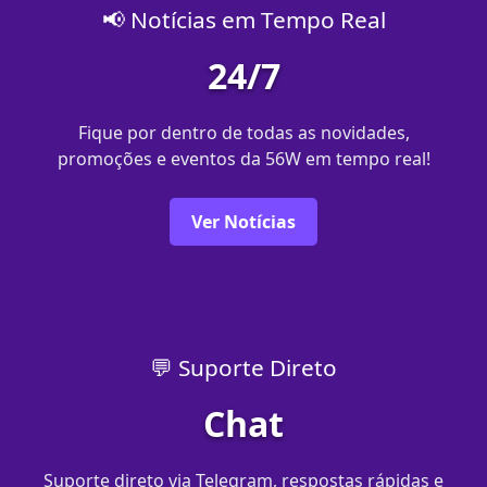
📢 Notícias em Tempo Real
24/7
Fique por dentro de todas as novidades,
promoções e eventos da 56W em tempo real!
Ver Notícias
💬 Suporte Direto
Chat
Suporte direto via Telegram, respostas rápidas e