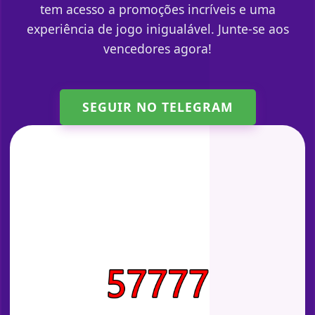
tem acesso a promoções incríveis e uma
experiência de jogo inigualável. Junte-se aos
vencedores agora!
SEGUIR NO TELEGRAM