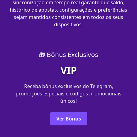
sincronização em tempo real garante que saldo,
histórico de apostas, configurações e preferências
sejam mantidos consistentes em todos os seus
dispositivos.
🎁 Bônus Exclusivos
VIP
Receba bônus exclusivos do Telegram,
promoções especiais e códigos promocionais
únicos!
Ver Bônus