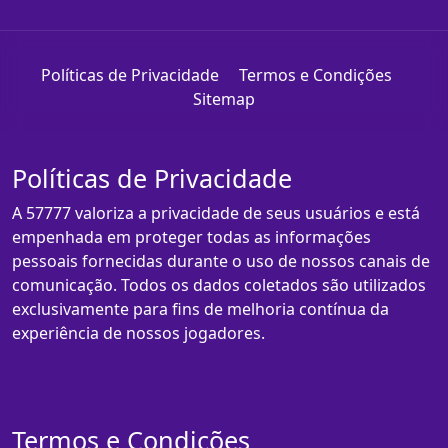
Políticas de Privacidade
Termos e Condições
Sitemap
Políticas de Privacidade
A 57777 valoriza a privacidade de seus usuários e está
empenhada em proteger todas as informações
pessoais fornecidas durante o uso de nossos canais de
comunicação. Todos os dados coletados são utilizados
exclusivamente para fins de melhoria contínua da
experiência de nossos jogadores.
Termos e Condições