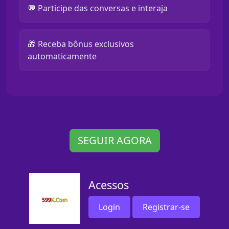
💬 Participe das conversas e interaja
🎁 Receba bônus exclusivos
automaticamente
SEGUIR AGORA
Acessos
Login
Registrar-se