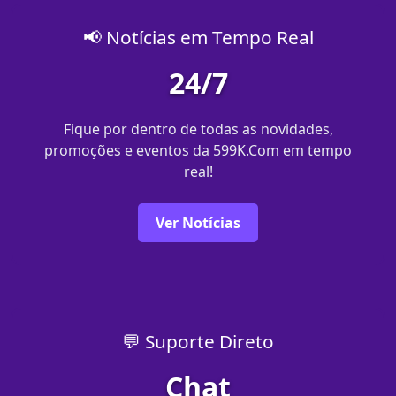
📢 Notícias em Tempo Real
24/7
Fique por dentro de todas as novidades,
promoções e eventos da 599K.Com em tempo
real!
Ver Notícias
💬 Suporte Direto
Chat