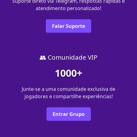
Suporte direto via Telegram, respostas rápidas e
atendimento personalizado!
Falar Suporte
👥 Comunidade VIP
1000+
Junte-se a uma comunidade exclusiva de
jogadores e compartilhe experiências!
Entrar Grupo