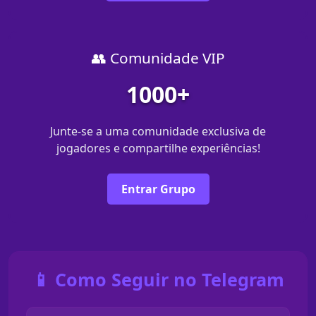
👥 Comunidade VIP
1000+
Junte-se a uma comunidade exclusiva de
jogadores e compartilhe experiências!
Entrar Grupo
📱 Como Seguir no Telegram