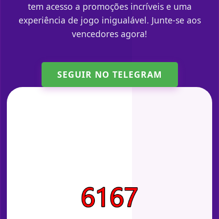
tem acesso a promoções incríveis e uma
experiência de jogo inigualável. Junte-se aos
vencedores agora!
SEGUIR NO TELEGRAM