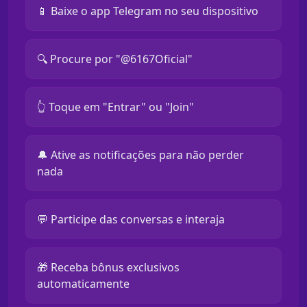
📱 Baixe o app Telegram no seu dispositivo
🔍 Procure por "@6167Oficial"
👆 Toque em "Entrar" ou "Join"
🔔 Ative as notificações para não perder
nada
💬 Participe das conversas e interaja
🎁 Receba bônus exclusivos
automaticamente