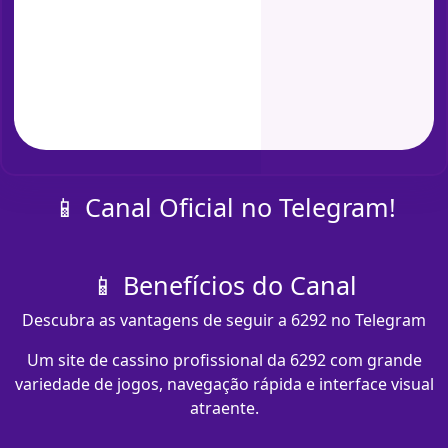
📱 Canal Oficial no Telegram!
📱 Benefícios do Canal
Descubra as vantagens de seguir a 6292 no Telegram
Um site de cassino profissional da 6292 com grande
variedade de jogos, navegação rápida e interface visual
atraente.