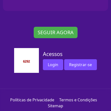
SEGUIR AGORA
Acessos
Login
Registrar-se
Políticas de Privacidade
Termos e Condições
Sitemap