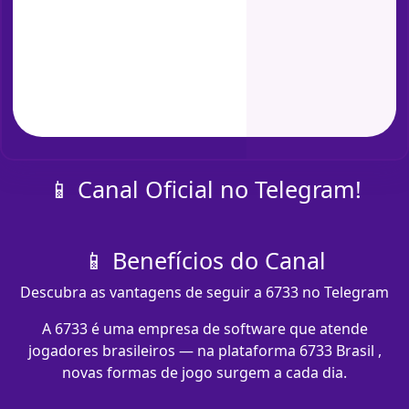
📱 Canal Oficial no Telegram!
📱 Benefícios do Canal
Descubra as vantagens de seguir a 6733 no Telegram
A 6733 é uma empresa de software que atende
jogadores brasileiros — na plataforma 6733 Brasil ,
novas formas de jogo surgem a cada dia.