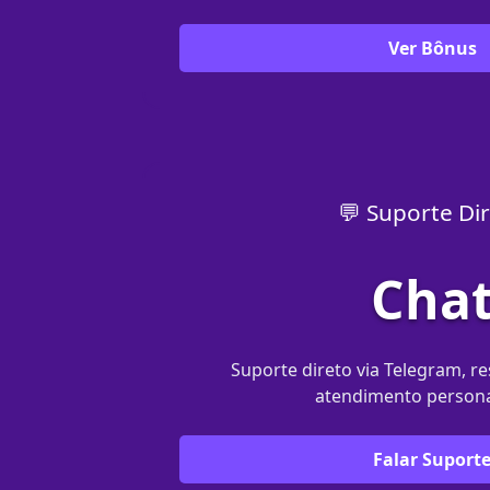
Ver Bônus
💬 Suporte Di
Cha
Suporte direto via Telegram, r
atendimento persona
Falar Suport