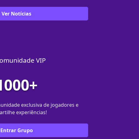
Ver Notícias
Comunidade VIP
1000+
unidade exclusiva de jogadores e
rtilhe experiências!
Entrar Grupo