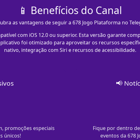
📱 Benefícios do Canal
ubra as vantagens de seguir a 678 Jogo Plataforma no Tel
ompatível com iOS 12.0 ou superior. Esta versão garante co
plicativo foi otimizado para aproveitar os recursos específ
nativo, integração com Siri e recursos de acessibilidade.
sivos
📢 Notí
m, promoções especiais
Fique por dentro d
s únicos!
eventos da 678 