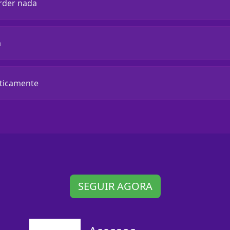
erder nada
a
aticamente
SEGUIR AGORA