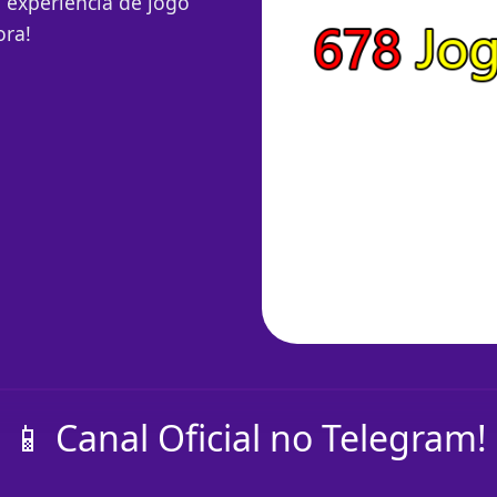
 experiência de jogo
ora!
📱 Canal Oficial no Telegram!