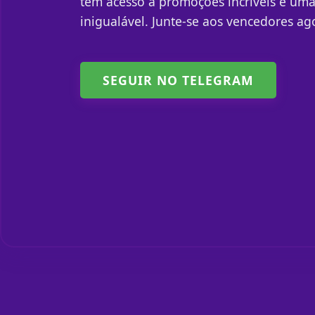
tem acesso a promoções incríveis e uma
inigualável. Junte-se aos vencedores ag
SEGUIR NO TELEGRAM