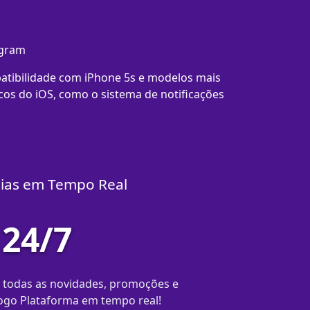
egram
mpatibilidade com iPhone 5s e modelos mais
icos do iOS, como o sistema de notificações
cias em Tempo Real
24/7
e todas as novidades, promoções e
Jogo Plataforma em tempo real!