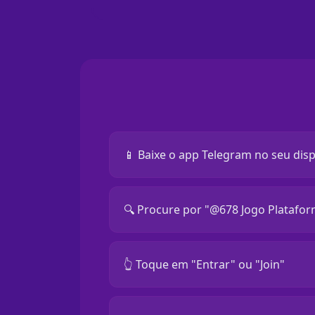
📱 Baixe o app Telegram no seu disp
🔍 Procure por "@678 Jogo Platafor
👆 Toque em "Entrar" ou "Join"