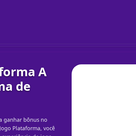
aforma A
ma de
ra ganhar bônus no
Jogo Plataforma, você