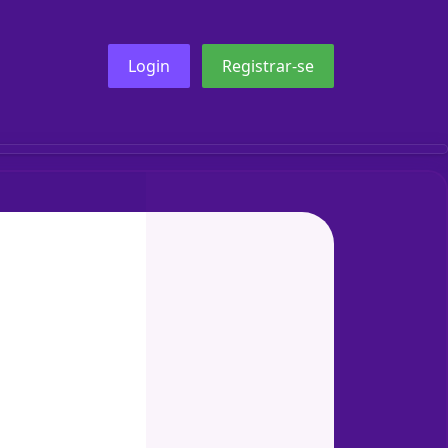
Login
Registrar-se