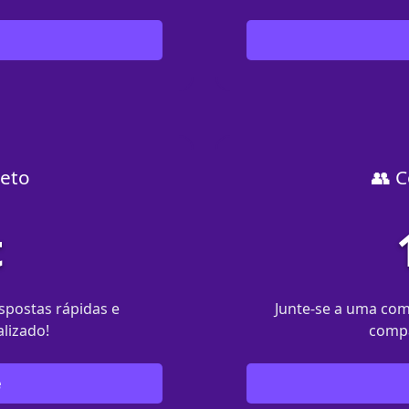
reto
👥 
t
espostas rápidas e
Junte-se a uma com
lizado!
compa
e