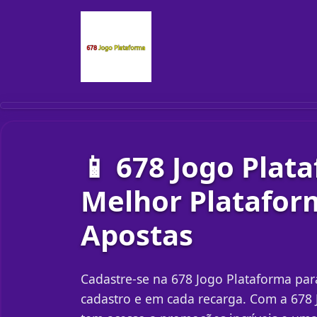
📱 678 Jogo Plat
Melhor Platafor
Apostas
Cadastre-se na 678 Jogo Plataforma pa
cadastro e em cada recarga. Com a 678 