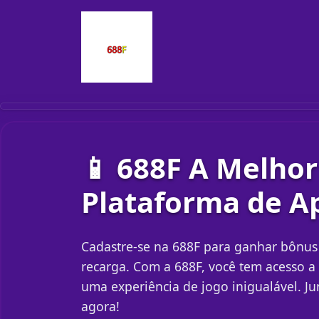
📱 688F A Melhor
Plataforma de A
Cadastre-se na 688F para ganhar bônus
recarga. Com a 688F, você tem acesso a
uma experiência de jogo inigualável. J
agora!