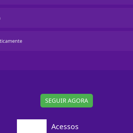
a
aticamente
SEGUIR AGORA
Acessos