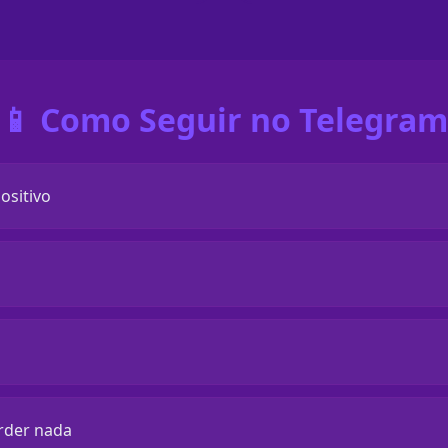
📱 Como Seguir no Telegram
ositivo
erder nada