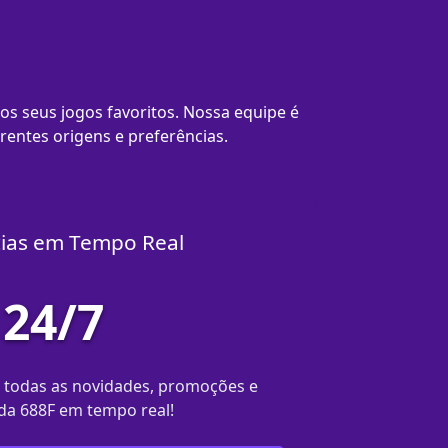
s seus jogos favoritos. Nossa equipe é
rentes origens e preferências.
cias em Tempo Real
24/7
e todas as novidades, promoções e
da 688F em tempo real!