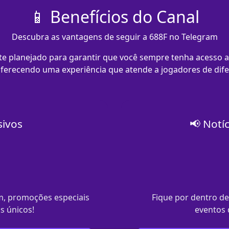
📱 Benefícios do Canal
Descubra as vantagens de seguir a 688F no Telegram
e planejado para garantir que você sempre tenha acesso ao
, oferecendo uma experiência que atende a jogadores de dife
sivos
📢 Notí
m, promoções especiais
Fique por dentro d
s únicos!
eventos 