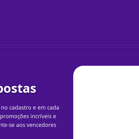
postas
 no cadastro e em cada
 promoções incríveis e
unte-se aos vencedores