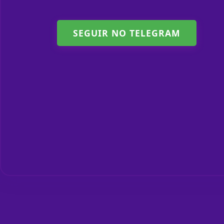
SEGUIR NO TELEGRAM