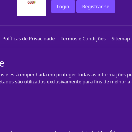
Login
Registrar-se
Políticas de Privacidade
Termos e Condições
Sitemap
de
rios e está empenhada em proteger todas as informações p
tados são utilizados exclusivamente para fins de melhoria