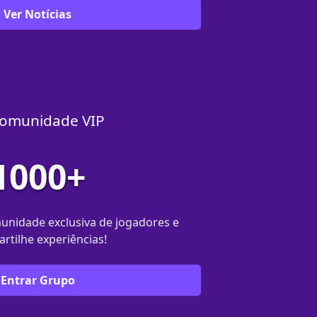
Ver Notícias
Comunidade VIP
1000+
unidade exclusiva de jogadores e
rtilhe experiências!
Entrar Grupo