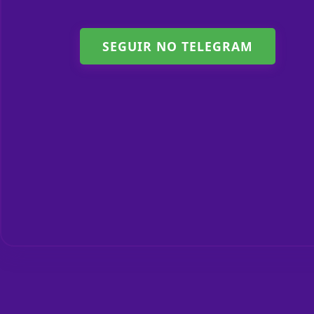
SEGUIR NO TELEGRAM