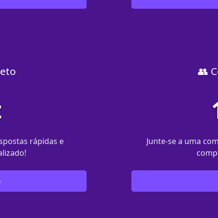
reto
👥 
t
espostas rápidas e
Junte-se a uma com
lizado!
compa
e