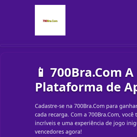
📱 700Bra.Com A
Plataforma de A
Cadastre-se na 700Bra.Com para ganha
cada recarga. Com a 700Bra.Com, você
incríveis e uma experiência de jogo inig
vencedores agora!