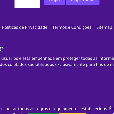
Políticas de Privacidade
Termos e Condições
Sitemap
de
us usuários e está empenhada em proteger todas as informa
os coletados são utilizados exclusivamente para fins de m
speitar todas as regras e regulamentos estabelecidos. É 