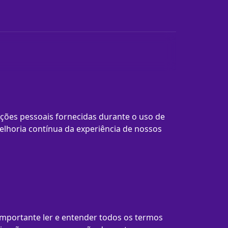
ções pessoais fornecidas durante o uso de
elhoria contínua da experiência de nossos
importante ler e entender todos os termos