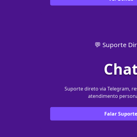
💬 Suporte Di
Cha
Suporte direto via Telegram, r
atendimento persona
Falar Suport