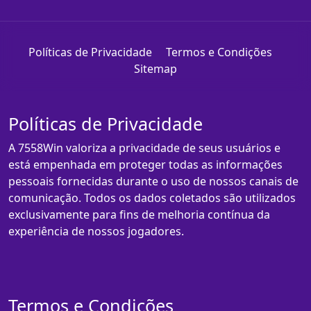
Políticas de Privacidade
Termos e Condições
Sitemap
Políticas de Privacidade
A 7558Win valoriza a privacidade de seus usuários e
está empenhada em proteger todas as informações
pessoais fornecidas durante o uso de nossos canais de
comunicação. Todos os dados coletados são utilizados
exclusivamente para fins de melhoria contínua da
experiência de nossos jogadores.
Termos e Condições