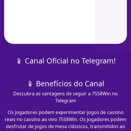
📱 Canal Oficial no Telegram!
📱 Benefícios do Canal
Descubra as vantagens de seguir a 7558Win no
Telegram
Os jogadores podem experimentar jogos de cassino
reais no cassino ao vivo 7558Win. Os jogadores podem
desfrutar de jogos de mesa clássicos, transmitidos ao