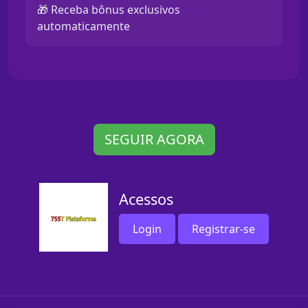
🎁 Receba bônus exclusivos
automaticamente
SEGUIR AGORA
Acessos
Login
Registrar-se