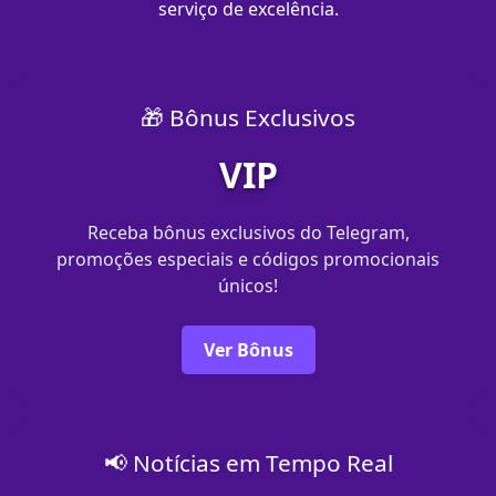
serviço de excelência.
🎁 Bônus Exclusivos
VIP
Receba bônus exclusivos do Telegram,
promoções especiais e códigos promocionais
únicos!
Ver Bônus
📢 Notícias em Tempo Real