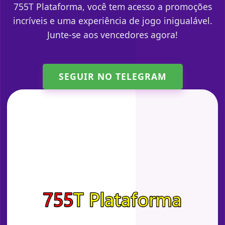
755T Plataforma, você tem acesso a promoções
incríveis e uma experiência de jogo inigualável.
Junte-se aos vencedores agora!
SEGUIR NO TELEGRAM