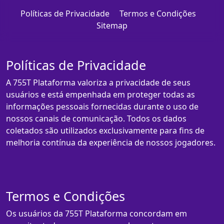
Políticas de Privacidade
Termos e Condições
Sitemap
Políticas de Privacidade
A 755T Plataforma valoriza a privacidade de seus
usuários e está empenhada em proteger todas as
informações pessoais fornecidas durante o uso de
nossos canais de comunicação. Todos os dados
coletados são utilizados exclusivamente para fins de
melhoria contínua da experiência de nossos jogadores.
Termos e Condições
Os usuários da 755T Plataforma concordam em