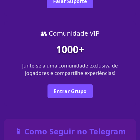
Falar Suporte
👥 Comunidade VIP
1000+
Junte-se a uma comunidade exclusiva de
jogadores e compartilhe experiências!
Entrar Grupo
📱 Como Seguir no Telegram