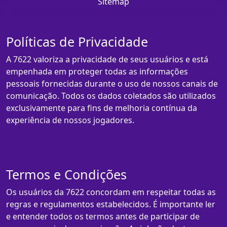
Sitemap
Políticas de Privacidade
A 7622 valoriza a privacidade de seus usuários e está
empenhada em proteger todas as informações
pessoais fornecidas durante o uso de nossos canais de
comunicação. Todos os dados coletados são utilizados
exclusivamente para fins de melhoria contínua da
experiência de nossos jogadores.
Termos e Condições
Os usuários da 7622 concordam em respeitar todas as
regras e regulamentos estabelecidos. É importante ler
e entender todos os termos antes de participar de