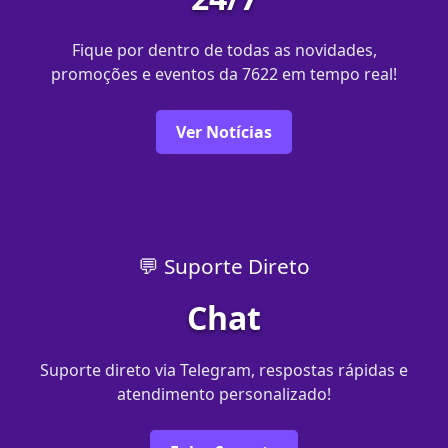
Fique por dentro de todas as novidades,
promoções e eventos da 7622 em tempo real!
Ver Notícias
💬 Suporte Direto
Chat
Suporte direto via Telegram, respostas rápidas e
atendimento personalizado!