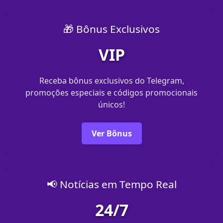
🎁 Bônus Exclusivos
VIP
Receba bônus exclusivos do Telegram,
promoções especiais e códigos promocionais
únicos!
Ver Bônus
📢 Notícias em Tempo Real
24/7