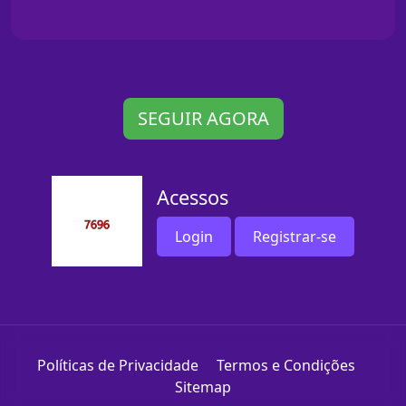
SEGUIR AGORA
Acessos
Login
Registrar-se
Políticas de Privacidade
Termos e Condições
Sitemap