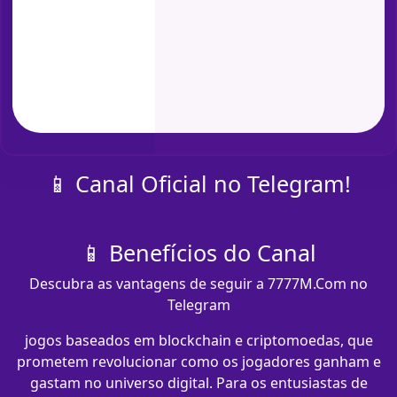
📱 Canal Oficial no Telegram!
📱 Benefícios do Canal
Descubra as vantagens de seguir a 7777M.Com no
Telegram
jogos baseados em blockchain e criptomoedas, que
prometem revolucionar como os jogadores ganham e
gastam no universo digital. Para os entusiastas de