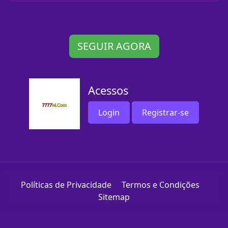
SEGUIR AGORA
Acessos
Login
Registrar-se
Políticas de Privacidade
Termos e Condições
Sitemap