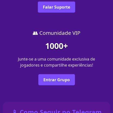
Falar Suporte
👥 Comunidade VIP
1000+
Junte-se a uma comunidade exclusiva de
jogadores e compartilhe experiências!
Entrar Grupo
📱 Como Seguir no Telegram