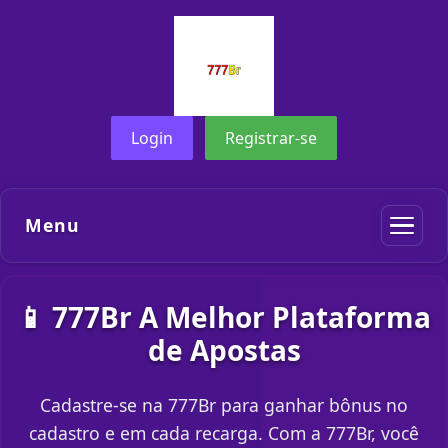
Login
Registrar-se
Menu
📱 777Br A Melhor Plataforma
de Apostas
Cadastre-se na 777Br para ganhar bônus no
cadastro e em cada recarga. Com a 777Br, você