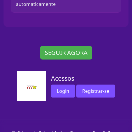
automaticamente
SEGUIR AGORA
Acessos
Login
Registrar-se