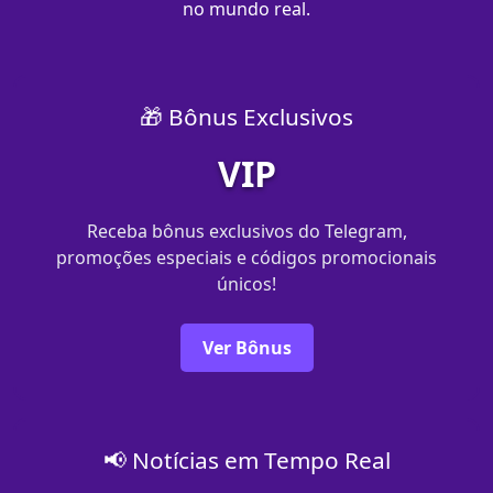
no mundo real.
🎁 Bônus Exclusivos
VIP
Receba bônus exclusivos do Telegram,
promoções especiais e códigos promocionais
únicos!
Ver Bônus
📢 Notícias em Tempo Real