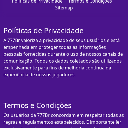
Políticas de Privacidade
Termos e Condições
Sitemap
Políticas de Privacidade
A 777Br valoriza a privacidade de seus usuários e está
empenhada em proteger todas as informações
pessoais fornecidas durante o uso de nossos canais de
comunicação. Todos os dados coletados são utilizados
exclusivamente para fins de melhoria contínua da
experiência de nossos jogadores.
Termos e Condições
Os usuários da 777Br concordam em respeitar todas as
regras e regulamentos estabelecidos. É importante ler