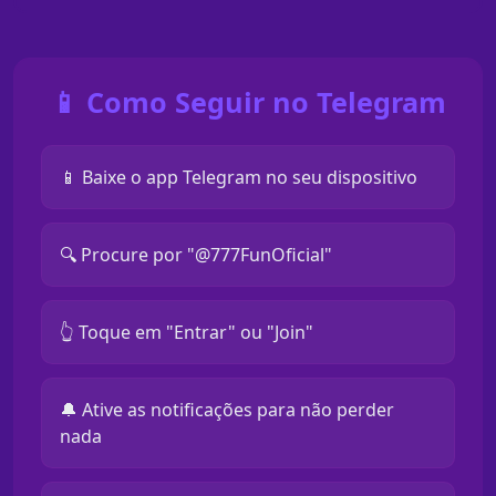
📱 Como Seguir no Telegram
📱 Baixe o app Telegram no seu dispositivo
🔍 Procure por "@777FunOficial"
👆 Toque em "Entrar" ou "Join"
🔔 Ative as notificações para não perder
nada