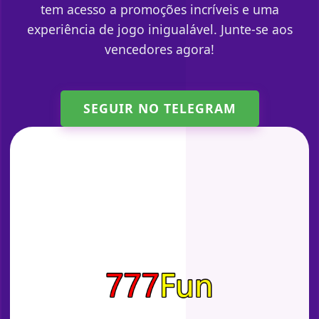
tem acesso a promoções incríveis e uma
experiência de jogo inigualável. Junte-se aos
vencedores agora!
SEGUIR NO TELEGRAM