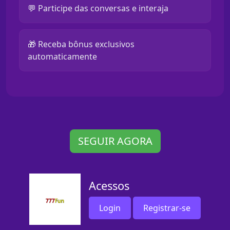
💬 Participe das conversas e interaja
🎁 Receba bônus exclusivos
automaticamente
SEGUIR AGORA
Acessos
Login
Registrar-se