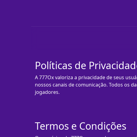
Políticas de Privacida
A 777Ox valoriza a privacidade de seus usu
nossos canais de comunicação. Todos os dad
jogadores.
Termos e Condições