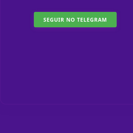
SEGUIR NO TELEGRAM