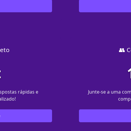
reto
👥 
t
espostas rápidas e
Junte-se a uma com
lizado!
compa
e