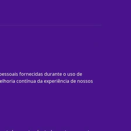
pessoais fornecidas durante o uso de
elhoria contínua da experiência de nossos