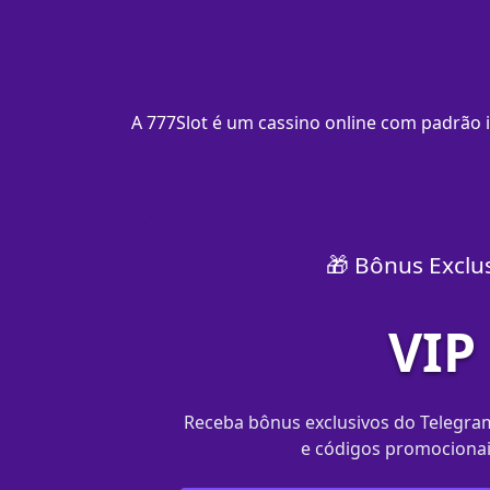
A 777Slot é um cassino online com padrão in
🎁 Bônus Exclu
VIP
Receba bônus exclusivos do Telegra
e códigos promocionai