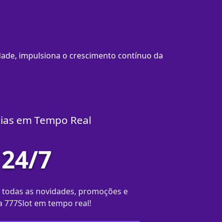
lidade, impulsiona o crescimento contínuo da
cias em Tempo Real
24/7
e todas as novidades, promoções e
a 777Slot em tempo real!