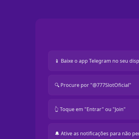
📱 Baixe o app Telegram no seu disp
🔍 Procure por "@777SlotOficial"
👆 Toque em "Entrar" ou "Join"
🔔 Ative as notificações para não p