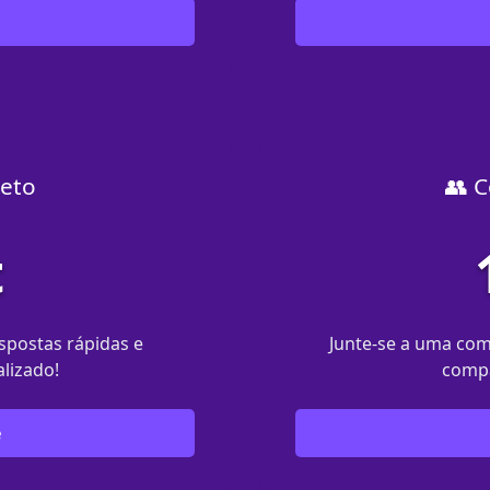
reto
👥 
t
espostas rápidas e
Junte-se a uma com
lizado!
compa
e