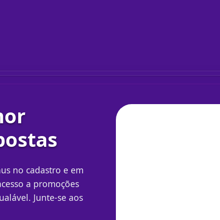
hor
postas
nus no cadastro e em
 acesso a promoções
ualável. Junte-se aos