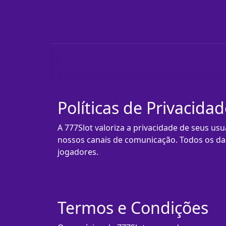
Políticas de Privacida
A 777Slot valoriza a privacidade de seus u
nossos canais de comunicação. Todos os dad
jogadores.
Termos e Condições