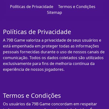
Políticas de Privacidade
Termos e Condições
Sitemap
Políticas de Privacidade
A 79B Game valoriza a privacidade de seus usuários e
está empenhada em proteger todas as informações
pessoais fornecidas durante o uso de nossos canais de
comunicação. Todos os dados coletados são utilizados
exclusivamente para fins de melhoria contínua da
experiência de nossos jogadores.
Termos e Condições
Os usuários da 79B Game concordam em respeitar