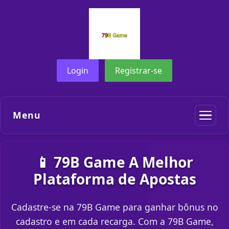
Login
Registrar-se
Menu
📱 79B Game A Melhor
Plataforma de Apostas
Cadastre-se na 79B Game para ganhar bônus no
cadastro e em cada recarga. Com a 79B Game,