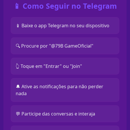
📱 Como Seguir no Telegram
📱 Baixe o app Telegram no seu dispositivo
🔍 Procure por "@79B GameOficial"
👆 Toque em "Entrar" ou "Join"
🔔 Ative as notificações para não perder
nada
💬 Participe das conversas e interaja