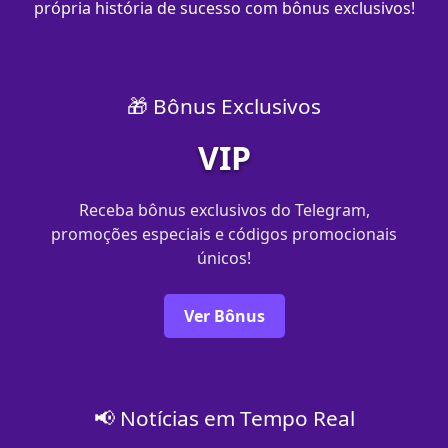
própria história de sucesso com bônus exclusivos!
🎁 Bônus Exclusivos
VIP
Receba bônus exclusivos do Telegram,
promoções especiais e códigos promocionais
únicos!
Ver Bônus
📢 Notícias em Tempo Real