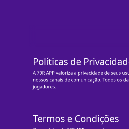
Políticas de Privacida
A 79R APP valoriza a privacidade de seus u
nossos canais de comunicação. Todos os dad
jogadores.
Termos e Condições