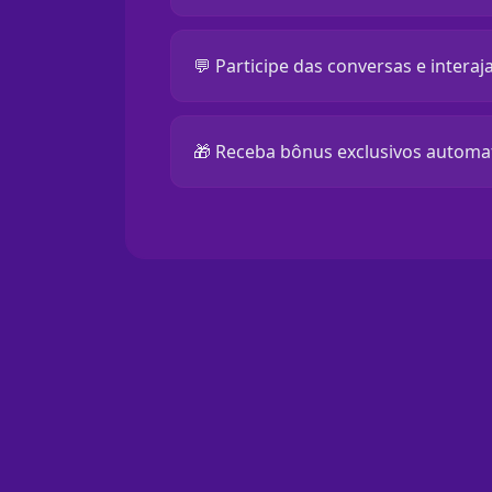
💬 Participe das conversas e interaj
🎁 Receba bônus exclusivos autom