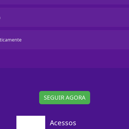
a
aticamente
SEGUIR AGORA
Acessos