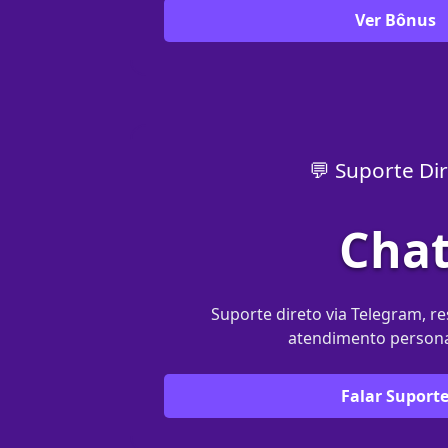
Ver Bônus
💬 Suporte Di
Cha
Suporte direto via Telegram, r
atendimento persona
Falar Suport