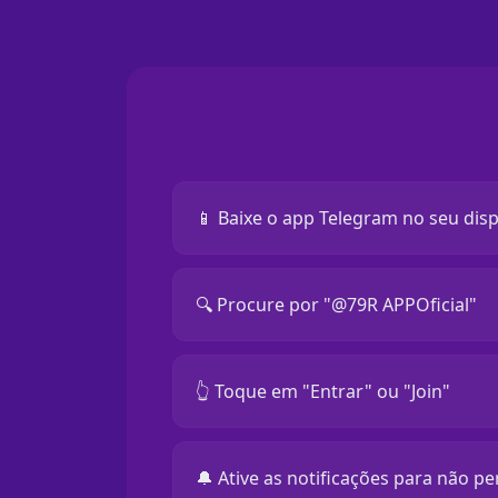
📱 Baixe o app Telegram no seu disp
🔍 Procure por "@79R APPOficial"
👆 Toque em "Entrar" ou "Join"
🔔 Ative as notificações para não p