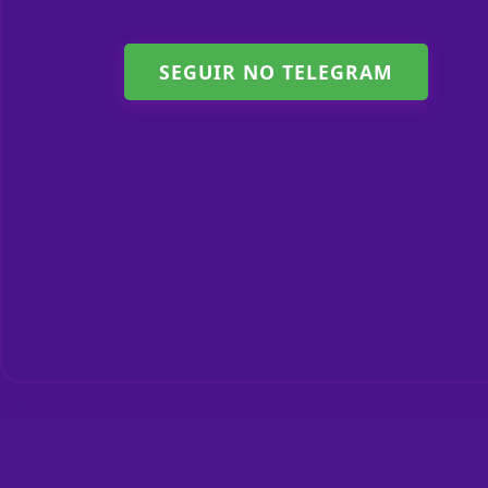
SEGUIR NO TELEGRAM