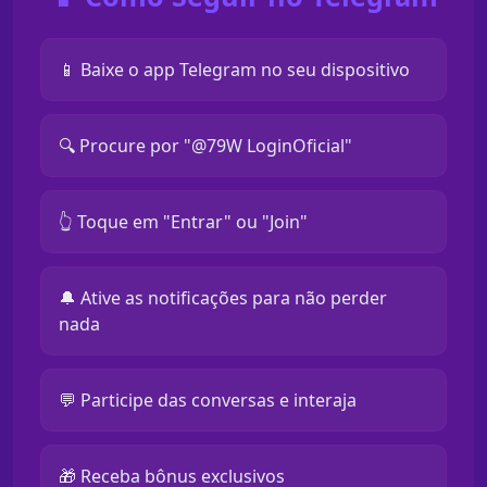
📱 Baixe o app Telegram no seu dispositivo
🔍 Procure por "@79W LoginOficial"
👆 Toque em "Entrar" ou "Join"
🔔 Ative as notificações para não perder
nada
💬 Participe das conversas e interaja
🎁 Receba bônus exclusivos