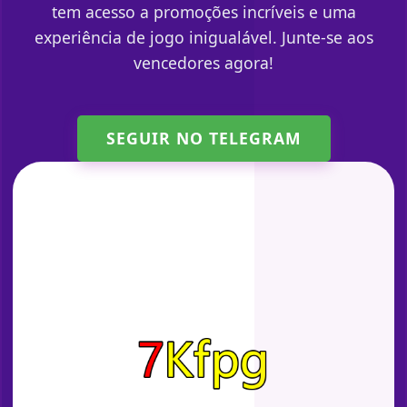
tem acesso a promoções incríveis e uma
experiência de jogo inigualável. Junte-se aos
vencedores agora!
SEGUIR NO TELEGRAM