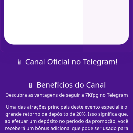
📱 Canal Oficial no Telegram!
📱 Benefícios do Canal
Descubra as vantagens de seguir a 7Kfpg no Telegram
Uma das atrações principais deste evento especial é o
grande retorno de depósito de 20%. Isso significa que,
ao efetuar um depósito no período da promoção, você
receberá um bônus adicional que pode ser usado para