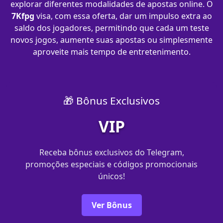
explorar diferentes modalidades de apostas online. O
7Kfpg
visa, com essa oferta, dar um impulso extra ao
saldo dos jogadores, permitindo que cada um teste
novos jogos, aumente suas apostas ou simplesmente
aproveite mais tempo de entretenimento.
🎁 Bônus Exclusivos
VIP
Receba bônus exclusivos do Telegram,
promoções especiais e códigos promocionais
únicos!
Ver Bônus