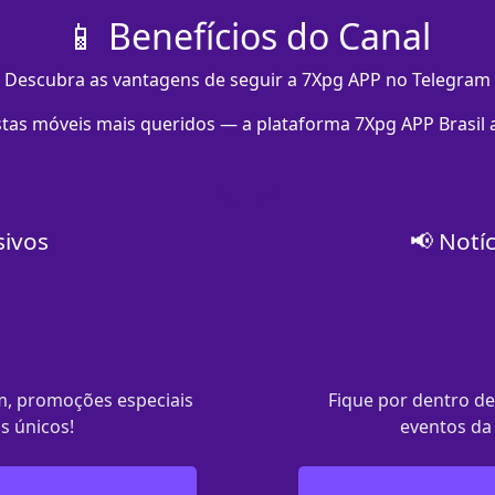
📱 Benefícios do Canal
Descubra as vantagens de seguir a 7Xpg APP no Telegram
as móveis mais queridos — a plataforma 7Xpg APP Brasil at
sivos
📢 Notí
m, promoções especiais
Fique por dentro d
s únicos!
eventos da