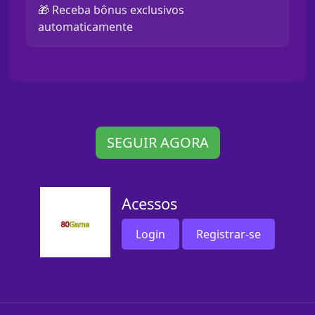
🎁 Receba bônus exclusivos
automaticamente
SEGUIR AGORA
Acessos
Login
Registrar-se