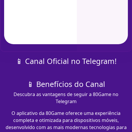
📱 Canal Oficial no Telegram!
📱 Benefícios do Canal
Descubra as vantagens de seguir a 80Game no
Telegram
O aplicativo da 80Game oferece uma experiência
completa e otimizada para dispositivos móveis,
desenvolvido com as mais modernas tecnologias para