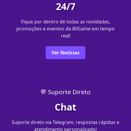
24/7
Fique por dentro de todas as novidades,
promoções e eventos da 80Game em tempo
real!
Ver Notícias
💬 Suporte Direto
Chat
Suporte direto via Telegram, respostas rápidas e
atendimento personalizado!