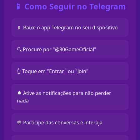
📱 Como Seguir no Telegram
📱 Baixe o app Telegram no seu dispositivo
🔍 Procure por "@80GameOficial"
👆 Toque em "Entrar" ou "Join"
🔔 Ative as notificações para não perder
nada
💬 Participe das conversas e interaja