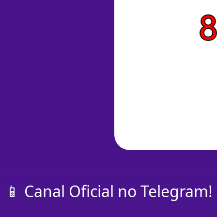
📱 Canal Oficial no Telegram!