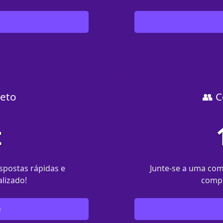
reto
👥 
t
espostas rápidas e
Junte-se a uma com
lizado!
compa
e