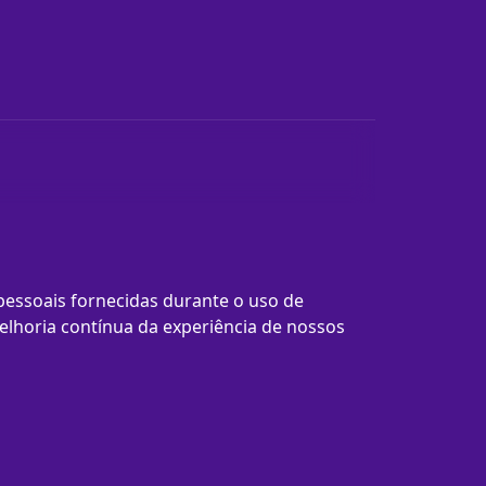
pessoais fornecidas durante o uso de
elhoria contínua da experiência de nossos