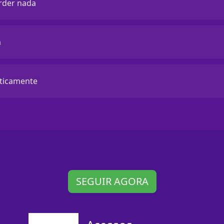
erder nada
a
aticamente
SEGUIR AGORA