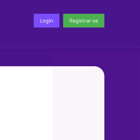
Login
Registrar-se