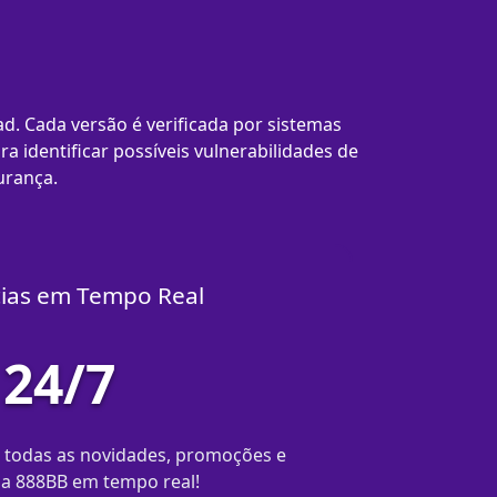
d. Cada versão é verificada por sistemas
 identificar possíveis vulnerabilidades de
urança.
cias em Tempo Real
24/7
e todas as novidades, promoções e
a 888BB em tempo real!