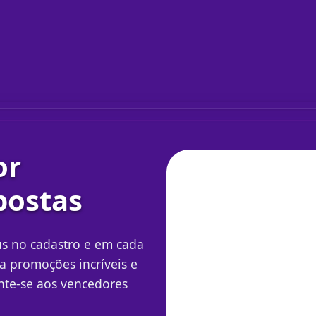
or
postas
s no cadastro e em cada
a promoções incríveis e
unte-se aos vencedores