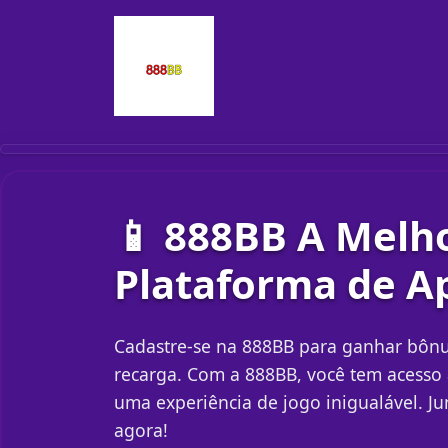
📱 888BB A Melh
Plataforma de A
Cadastre-se na 888BB para ganhar bônu
recarga. Com a 888BB, você tem acesso 
uma experiência de jogo inigualável. J
agora!