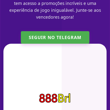
tem acesso a promoções incríveis e uma
experiência de jogo inigualável. Junte-se aos
vencedores agora!
SEGUIR NO TELEGRAM