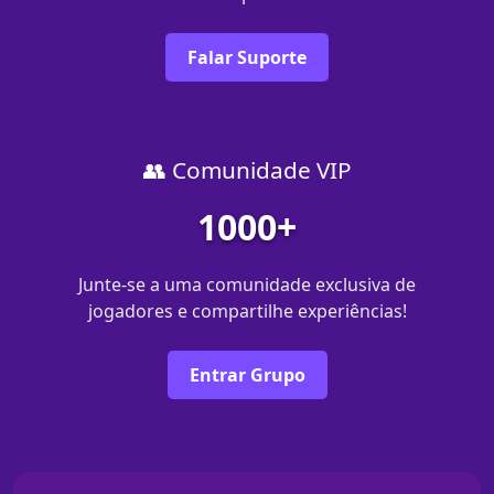
Falar Suporte
👥 Comunidade VIP
1000+
Junte-se a uma comunidade exclusiva de
jogadores e compartilhe experiências!
Entrar Grupo