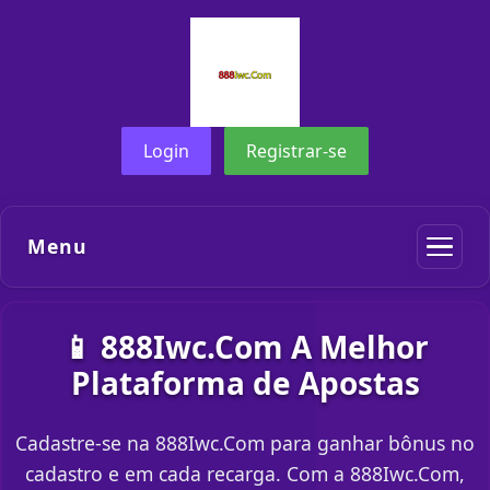
Login
Registrar-se
Menu
📱 888Iwc.Com A Melhor
Plataforma de Apostas
Cadastre-se na 888Iwc.Com para ganhar bônus no
cadastro e em cada recarga. Com a 888Iwc.Com,