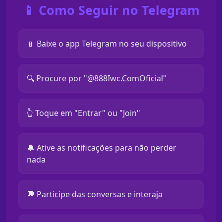
📱 Como Seguir no Telegram
📱 Baixe o app Telegram no seu dispositivo
🔍 Procure por "@888Iwc.ComOficial"
👆 Toque em "Entrar" ou "Join"
🔔 Ative as notificações para não perder
nada
💬 Participe das conversas e interaja