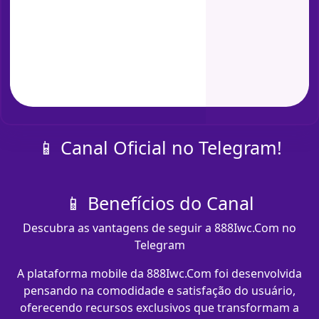
📱 Canal Oficial no Telegram!
📱 Benefícios do Canal
Descubra as vantagens de seguir a 888Iwc.Com no
Telegram
A plataforma mobile da 888Iwc.Com foi desenvolvida
pensando na comodidade e satisfação do usuário,
oferecendo recursos exclusivos que transformam a