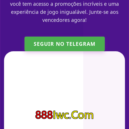
você tem acesso a promoções incríveis e uma
experiência de jogo inigualável. Junte-se aos
vencedores agora!
SEGUIR NO TELEGRAM